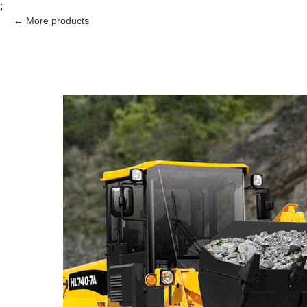
;
More products